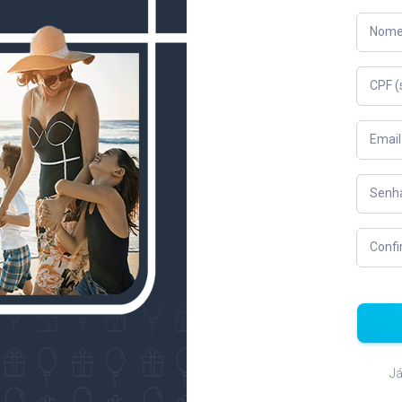
Nome
CPF 
Email
Senha
Conf
J